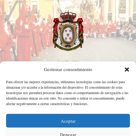
CONTACTO
Gestionar consentimiento
968 344 361
Calle Sacerdotes Hermanos Cerón, S/N. 30002. Murcia.
Para ofrecer las mejores experiencias, utilizamos tecnologías como las cookies para
almacenar y/o acceder a la información del dispositivo. El consentimiento de estas
cofradia@coloraos.com
tecnologías nos permitirá procesar datos como el comportamiento de navegación o las
identificaciones únicas en este sitio. No consentir o retirar el consentimiento, puede
Aviso legal
afectar negativamente a ciertas características y funciones.
Política de privacidad
Aceptar
Denegar
Política de cookies