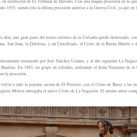
 en sustitución de El Tribunal de Herodes. Con una magna procesión en la que 
l año 1935, siendo ésta la última procesión anterior a la Guerra Civil, ya que en
os días, una gran parte del tesoro artístico de la Cofradía quedó destrozado, 
ana, San Juan, la Dolorosa, y un Crucificado, el Cristo de la Buena Muerte o d
culosamente restaurado por José Sánchez Lozano, y al año siguiente La Negaci
n Bautista. En 1943, un grupo de cofrades, utilizando el Jesús Nazareno de la
en la procesión.
volvió a salir la popular escena de El Pretorio, con el Cristo de Bussy y las i
egorio Molera entregaba el nuevo Cristo de La Negación. El mismo autor compl