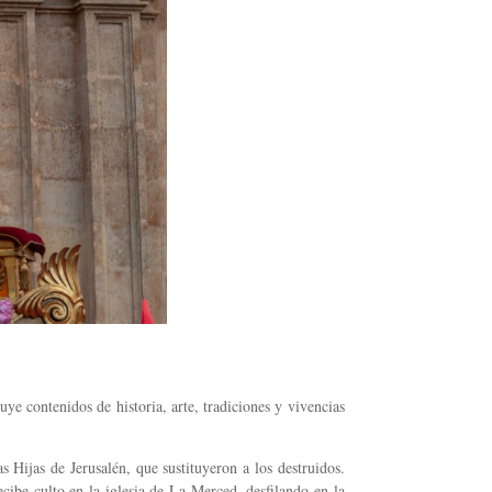
ye contenidos de historia, arte, tradiciones y vivencias
Hijas de Jerusalén, que sustituyeron a los destruidos.
cibe culto en la iglesia de La Merced, desfilando en la