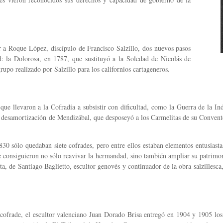
ar a Roque López, discípulo de Francisco Salzillo, dos nuevos pasos
ad: la Dolorosa, en 1787, que sustituyó a la Soledad de Nicolás de
upo realizado por Salzillo para los californios cartageneros.
 que llevaron a la Cofradía a subsistir con dificultad, como la Guerra de la In
la desamortización de Mendizábal, que desposeyó a los Carmelitas de su Convent
 1830 sólo quedaban siete cofrades, pero entre ellos estaban elementos entusias
e consiguieron no sólo reavivar la hermandad, sino también ampliar su patrimo
ta, de Santiago Baglietto, escultor genovés y continuador de la obra salzillesc
 cofrade, el escultor valenciano Juan Dorado Brisa entregó en 1904 y 1905 lo