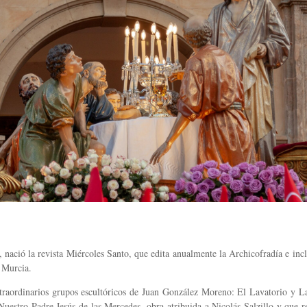
ació la revista Miércoles Santo, que edita anualmente la Archicofradía e inclu
e Murcia.
raordinarios grupos escultóricos de Juan González Moreno: El Lavatorio y Las 
uestro Padre Jesús de las Mercedes, obra atribuida a Nicolás Salzillo y que re