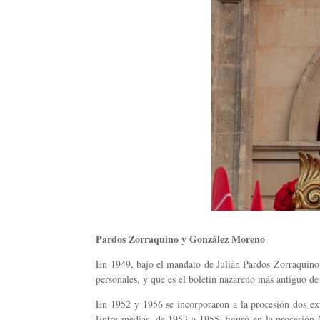
Pardos Zorraquino y González Moreno
En 1949, bajo el mandato de Julián Pardos Zorraquino, n
personales, y que es el boletín nazareno más antiguo d
En 1952 y 1956 se incorporaron a la procesión dos ext
Entre medias, de 1953 a 1955, figuró en la procesión N