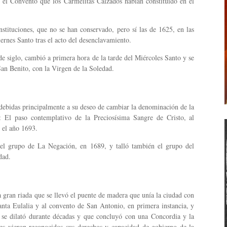
 el Convento que los Carmelitas Calzados habían constituido en el
stituciones, que no se han conservado, pero sí las de 1625, en las
Viernes Santo tras el acto del desenclavamiento.
 de siglo, cambió a primera hora de la tarde del Miércoles Santo y se
an Benito, con la Virgen de la Soledad.
s, debidas principalmente a su deseo de cambiar la denominación de la
: El paso contemplativo de la Preciosísima Sangre de Cristo, al
n el año 1693.
o el grupo de La Negación, en 1689, y talló también el grupo del
dad.
na gran riada que se llevó el puente de madera que unía la ciudad con
Santa Eulalia y al convento de San Antonio, en primera instancia, y
 se dilató durante décadas y que concluyó con una Concordia y la
es vieron reconocidos sus derechos y capacidad de gobierno de la