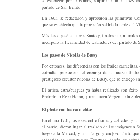
se estableció por unos años, reapareciendo en 1589 en
partido de San Benito.
En 1603, se redactaron y aprobaron las primitivas Con
que se establecía que la procesión saldría la tarde del 
Más tarde pasó al Jueves Santo y, finalmente, a finales
incorporó la Hermandad de Labradores del partido de S
Los pasos de Nicolás de Bussy
Por entonces, las diferencias con los frailes carmelita
cofradía, provocaron el encargo de un nuevo titular
prestigioso escultor Nicolás de Bussy, que lo entregó e
El artista estrasburgués ya había realizado con éxit
Pretorio, o Ecce-Homo, y una nueva Virgen de la Sole
El pleito con los carmelitas
En el año 1701, los roces entre frailes y cofrades, y u
el barrio, dieron lugar al traslado de las imágenes a 
luego a la Merced, y a un largo y enojoso pleito que
redacción de unos nuevos Estatutos, donde los cofrad