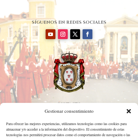
SÍGUENOS EN REDES SOCIALES
CONTACTO
Gestionar consentimiento
968 344 361
Calle Sacerdotes Hermanos Cerón, S/N. 30002. Murcia.
Para ofrecer las mejores experiencias, utilizamos tecnologías como las cookies para
almacenar y/o acceder a la información del dispositivo. El consentimiento de estas
cofradia@coloraos.com
tecnologías nos permitirá procesar datos como el comportamiento de navegación o las